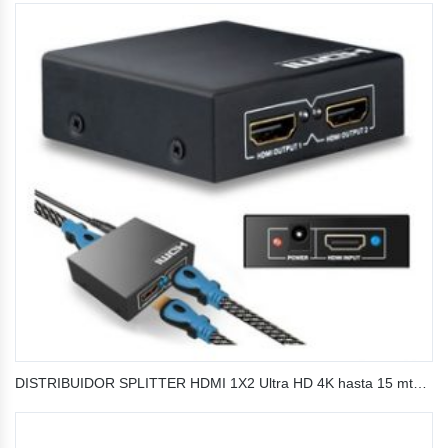
DISTRIBUIDOR SPLITTER HDMI 1X2 Ultra HD 4K hasta 15 mts 24 AWG SP-H12K