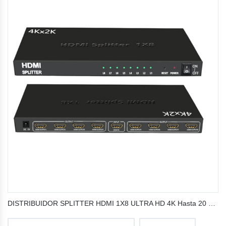
DISTRIBUIDOR SPLITTER HDMI 1X8 ULTRA HD 4K Hasta 20 mts 24 AWG 3D SP-H18K