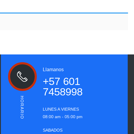
Llamanos
+57 601
7458998
HORARIO
LUNES A VIERNES
08:00 am - 05:00 pm
SABADOS