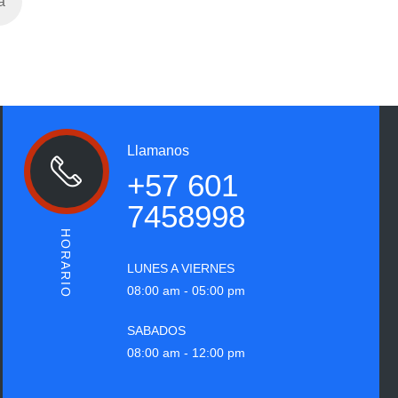
a
Llamanos
+57 601
7458998
HORARIO
LUNES A VIERNES
08:00 am - 05:00 pm
SABADOS
08:00 am - 12:00 pm